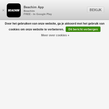
Beachim App
BEKIJK
×
Beachim
FREE - In Google Play
Door het gebruiken van onze website, ga je akkoord met het gebruik van
0
cookies om onze website te verbeteren.
Dit bericht verbergen
Meer over cookies »
Clair Coat Black Label Black
CANADA GOOSE
€1.025,00