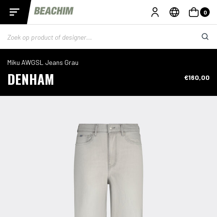
0
Miku AWGSL Jeans Grau
DENHAM
€160,00