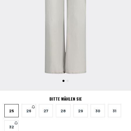
BITTE WÄHLEN SIE
25
26
27
28
29
30
31
32