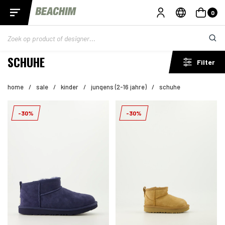
0
SCHUHE
Filter
home
/
sale
/
kinder
/
jungens (2-16 jahre)
/
schuhe
-30%
-30%