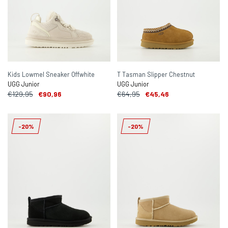
Kids Lowmel Sneaker Offwhite
T Tasman Slipper Chestnut
UGG Junior
UGG Junior
€129,95
€90,96
€64,95
€45,46
-20%
-20%