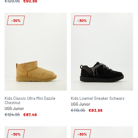
€129,95
€90,96
-30%
-30%
Kids Classic Ultra Mini Dazzle
Kids Lowmel Sneaker Schwarz
Chestnut
UGG Junior
UGG Junior
€119,95
€83,96
€124,95
€87,46
-30%
-30%