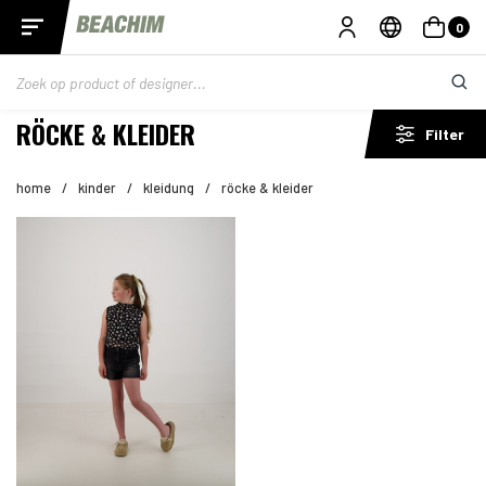
0
RÖCKE & KLEIDER
Filter
home
/
kinder
/
kleidung
/
röcke & kleider