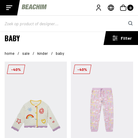
0
BABY
Filter
home
/
sale
/
kinder
/
baby
-40%
-40%