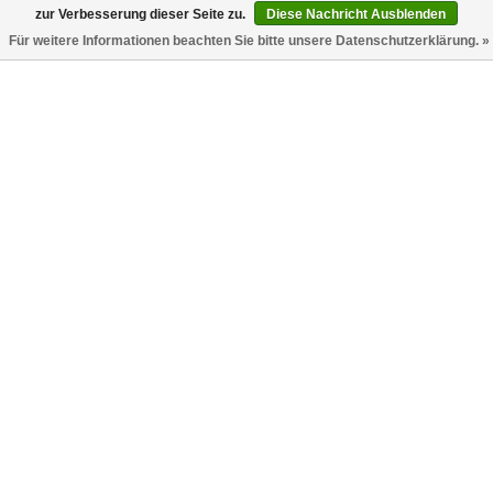
zur Verbesserung dieser Seite zu.
Diese Nachricht Ausblenden
Für weitere Informationen beachten Sie bitte unsere Datenschutzerklärung. »
Traveller Swimming Trunk Lang
Traveller Badehose Trunk Lang
Rosa
Hellblau
Polo Ralph Lauren
Polo Ralph Lauren
€95,00
€95,00