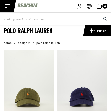
0
POLO RALPH LAUREN
Filter
home
/
designer
/
polo ralph lauren