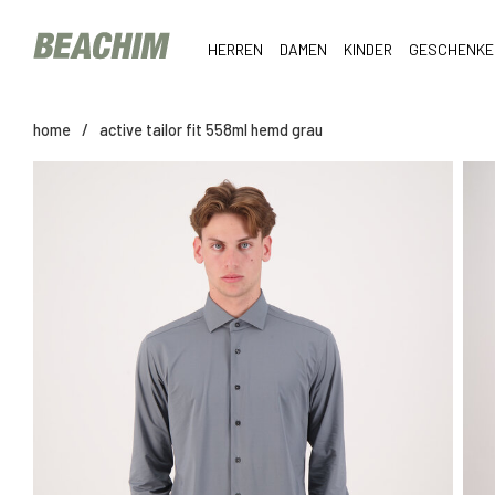
HERREN
DAMEN
KINDER
GESCHENKE
home
/
active tailor fit 558ml hemd grau