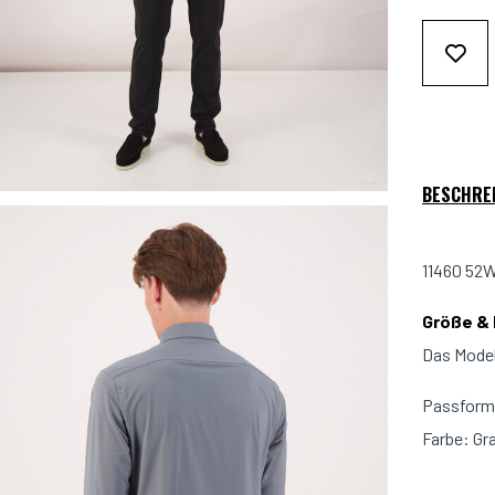
BESCHRE
11460 52W
Größe &
Das Model
Passform: 
Farbe: Gr
Material: