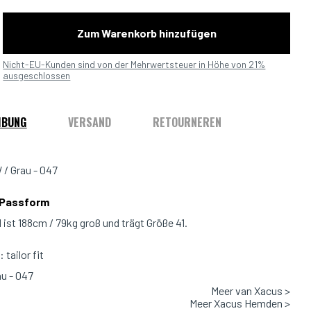
Zum Warenkorb hinzufügen
Nicht-EU-Kunden sind von der Mehrwertsteuer in Höhe von 21%
ausgeschlossen
IBUNG
VERSAND
RETOURNEREN
 / Grau - 047
 Passform
 ist 188cm / 79kg groß und trägt Größe 41.
tailor fit
au - 047
Meer van Xacus >
 86% Polyamide /14% Elastane
Meer Xacus Hemden >