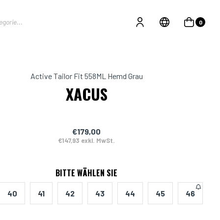
0
Active Tailor Fit 558ML Hemd Grau
XACUS
€179,00
€147,93 exkl. MwSt.
BITTE WÄHLEN SIE
40
41
42
43
44
45
46