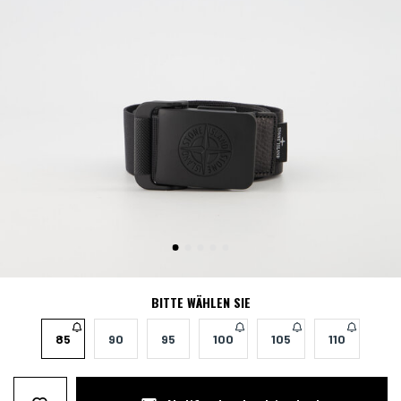
BITTE WÄHLEN SIE
85
90
95
100
105
110