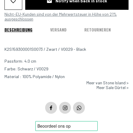
Notify when back in stock
Nicht-EU-Kunden sind von der Mehrwertsteuer in Höhe von 21%
ausgeschlossen
BESCHREIBUNG
VERSAND
RETOURNEREN
K2S159300001S0073 / Zwart / V0029 - Black
Passform: 4.0 cm
Farbe: Schwarz / V0029
Material : 100% Polyamide / Nylon
Meer van Stone Island >
Meer Sale Gürtel >