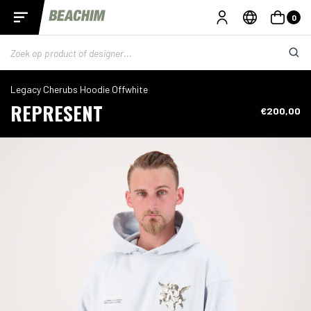
0
Legacy Cherubs Hoodie Offwhite
REPRESENT
€200,00