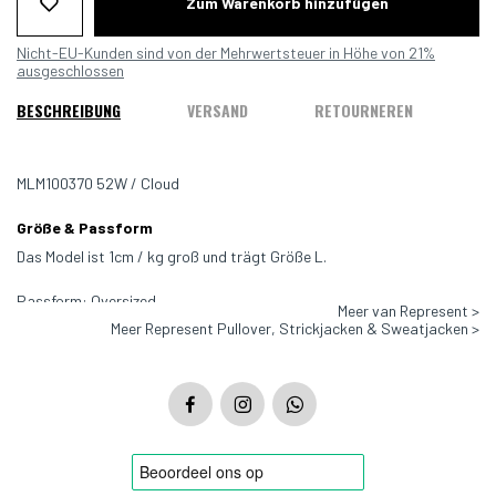
Zum Warenkorb hinzufügen
Nicht-EU-Kunden sind von der Mehrwertsteuer in Höhe von 21%
ausgeschlossen
BESCHREIBUNG
VERSAND
RETOURNEREN
MLM100370 52W / Cloud
Größe & Passform
Das Model ist 1cm / kg groß und trägt Größe L.
Passform: Oversized
Meer van Represent >
Meer Represent Pullover, Strickjacken & Sweatjacken >
Farbe: Offwhite
Material: 100% Baumwolle