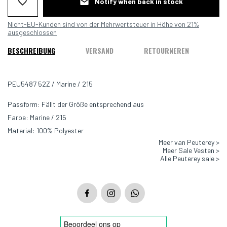
Notify when back in stock
Nicht-EU-Kunden sind von der Mehrwertsteuer in Höhe von 21%
ausgeschlossen
BESCHREIBUNG
VERSAND
RETOURNEREN
PEU5487 52Z / Marine / 215
Passform: Fällt der Größe entsprechend aus
Farbe: Marine / 215
Material: 100%
Polyester
Meer van Peuterey >
Meer Sale Vesten >
GRÖSSE & PASSFORM
Alle Peuterey sale >
Das Model ist 1.88m & 82kg groß und trägt Größe L.