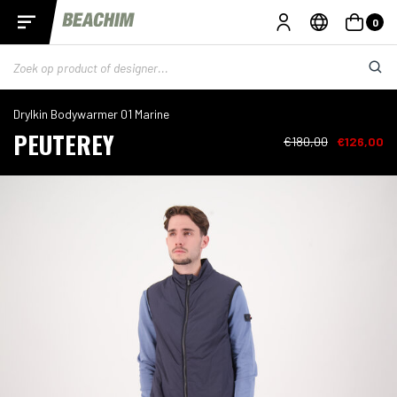
0
Drylkin Bodywarmer 01 Marine
PEUTEREY
€180,00
€126,00