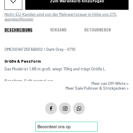
Zum Warenkorb hinzufügen
Nicht-EU-Kunden sind von der Mehrwertsteuer in Höhe von 21%
ausgeschlossen
BESCHREIBUNG
VERSAND
RETOURNEREN
OMES01AF25FAB002 / Dark Grey - 0710
Größe & Passform
Das Model ist 1,88 m groß, wiegt 70kg und trägt Größe L.
Passform: Fallt normal aus
Meer van Off-White >
Meer Sale Pullover & Strickjacken >
Farbe: Dunkelgrau
Material: 100% Baumwolle