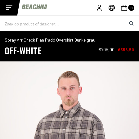
0
Spray Arr Check Flan Padd Overshirt Dunkelgrau
OFF-WHITE
€795,00
€556,50