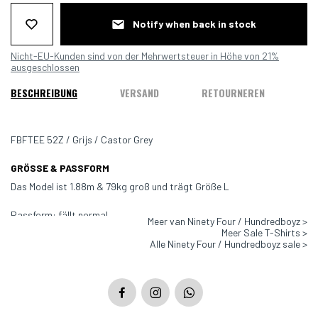
Notify when back in stock
Nicht-EU-Kunden sind von der Mehrwertsteuer in Höhe von 21%
ausgeschlossen
BESCHREIBUNG
VERSAND
RETOURNEREN
FBFTEE 52Z / Grijs / Castor Grey
GRÖSSE & PASSFORM
Das Model ist 1.88m & 79kg groß und trägt Größe L
Passform: fällt normal
Meer van Ninety Four / Hundredboyz >
Meer Sale T-Shirts >
Farbe: Grau
Alle Ninety Four / Hundredboyz sale >
Material: 100% Baumwolle