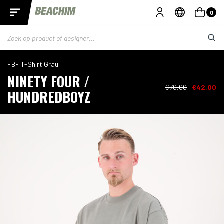
0
FBF T-Shirt Grau
NINETY FOUR /
€70,00
€42,00
HUNDREDBOYZ