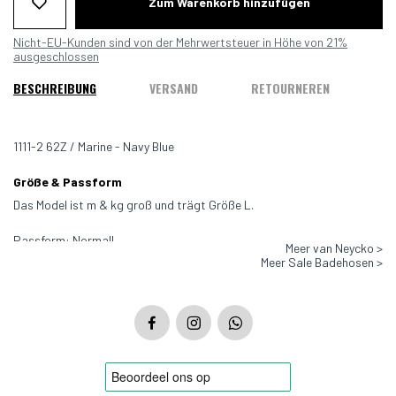
Zum Warenkorb hinzufügen
Nicht-EU-Kunden sind von der Mehrwertsteuer in Höhe von 21%
ausgeschlossen
BESCHREIBUNG
VERSAND
RETOURNEREN
1111-2 62Z / Marine - Navy Blue
Größe & Passform
Das Model ist m & kg groß und trägt Größe L.
Passform: Normall
Meer van Neycko >
Meer Sale Badehosen >
Farbe: Marine - Navy Blue
Material: 71% Polyamid, 29% Elasthan