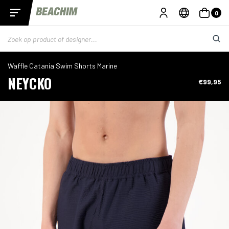
0
Waffle Catania Swim Shorts Marine
NEYCKO
€99,95