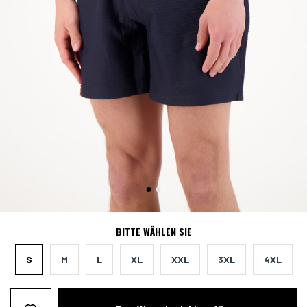
BITTE WÄHLEN SIE
S
M
L
XL
XXL
3XL
4XL