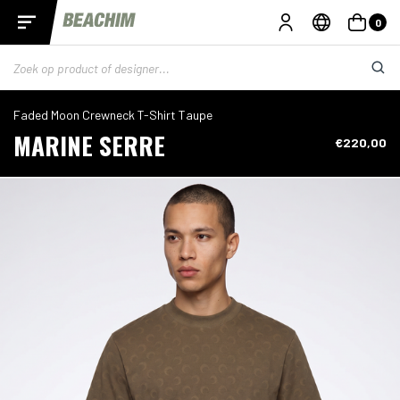
0
Faded Moon Crewneck T-Shirt Taupe
MARINE SERRE
€220,00