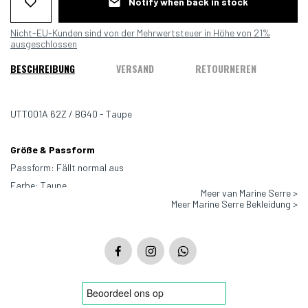
Notify when back in stock
Nicht-EU-Kunden sind von der Mehrwertsteuer in Höhe von 21%
ausgeschlossen
BESCHREIBUNG
VERSAND
RETOURNEREN
UTT001A 62Z / BG40 - Taupe
Größe & Passform
Passform: Fällt normal aus
Farbe: Taupe
Meer van Marine Serre >
Material: 100% Baumwolle
Meer Marine Serre Bekleidung >