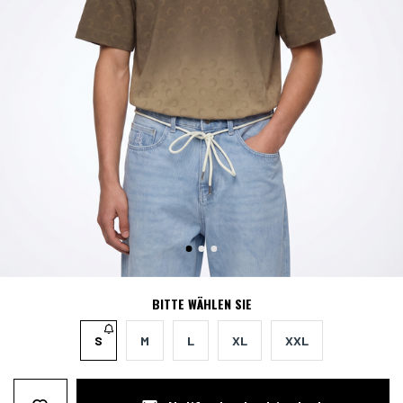
BITTE WÄHLEN SIE
S
M
L
XL
XXL