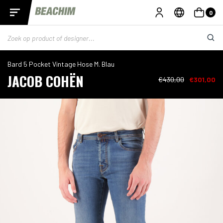
0
Bard 5 Pocket Vintage Hose M. Blau
JACOB COHËN
€430,00
€301,00