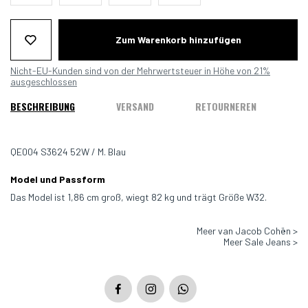
Zum Warenkorb hinzufügen
Nicht-EU-Kunden sind von der Mehrwertsteuer in Höhe von 21%
ausgeschlossen
BESCHREIBUNG
VERSAND
RETOURNEREN
QE004 S3624 52W / M. Blau
Model und Passform
Das Model ist 1,86 cm groß, wiegt 82 kg und trägt Größe W32.
Meer van Jacob Cohën >
Fit: True to size
Meer Sale Jeans >
Color: M. Blau - 200D
Material: 92 % Baumwolle, 6 % Elasthan