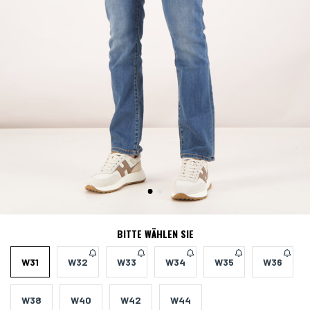
BITTE WÄHLEN SIE
W31
W32
W33
W34
W35
W36
W38
W40
W42
W44