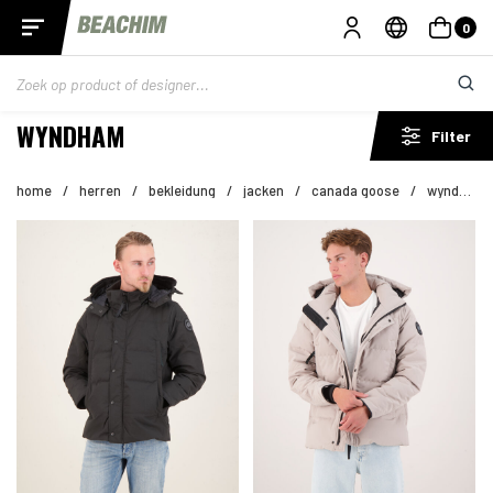
0
WYNDHAM
Filter
home
/
herren
/
bekleidung
/
jacken
/
canada goose
/
wyndham