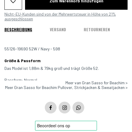
Zum Warenkorb hinzufügen
Nicht-EU-Kunden sind von der Mehrwertsteuer in Höhe von 21%
ausgeschlossen
BESCHREIBUNG
VERSAND
RETOURNEREN
55126-19690 52W / Navy - 598
Größe & Passform
Das Model ist 1,88m & 79kg groß und trägt Größe 52.
Passform: Normal
Meer van Gran Sasso for Beachim >
Meer Gran Sasso for Beachim Pullover, Strickjacken & Sweatjacken >
Farbe: Marine - 598
Material: 80 % Wolle, 10 % Kaschmir, 10 % Viskose