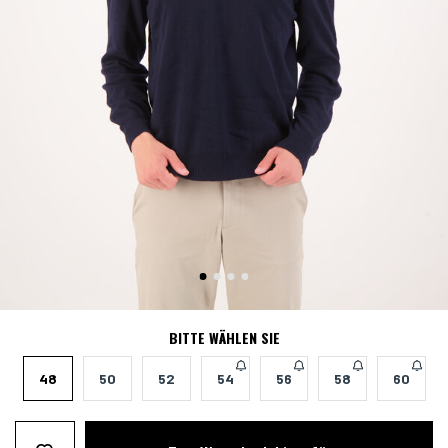
BITTE WÄHLEN SIE
48
50
52
54
56
58
60