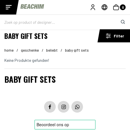
0
BABY GIFT SETS
Filter
home
/
geschenke
/
beliebt
/
baby gift sets
Keine Produkte gefunden!
BABY GIFT SETS