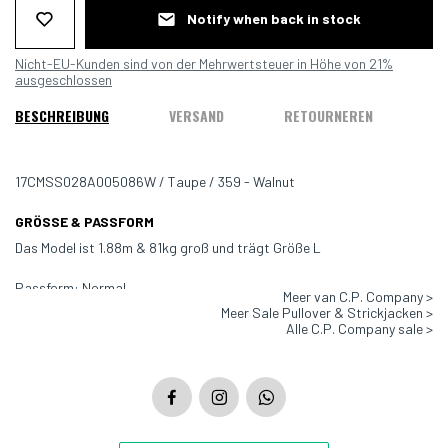
Notify when back in stock
Nicht-EU-Kunden sind von der Mehrwertsteuer in Höhe von 21%
ausgeschlossen
BESCHREIBUNG
VERSAND
RETOURNEREN
17CMSS028A005086W / Taupe / 359 - Walnut
GRÖSSE & PASSFORM
Das Model ist 1.88m & 81kg groß und trägt Größe L
Passform: Normal
Meer van C.P. Company >
Meer Sale Pullover & Strickjacken >
Farbe: Taupe
Alle C.P. Company sale >
Material: 100% Baumwolle