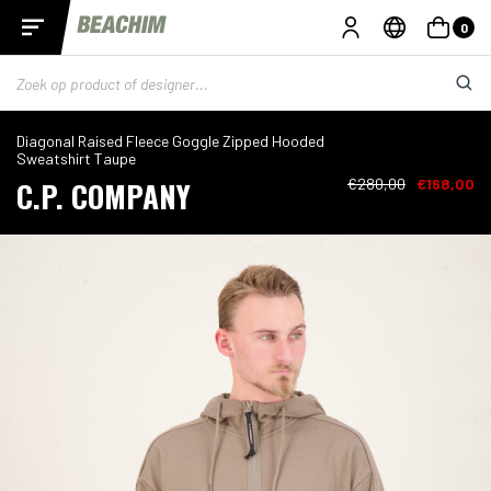
0
Diagonal Raised Fleece Goggle Zipped Hooded
Sweatshirt Taupe
C.P. COMPANY
€280,00
€168,00