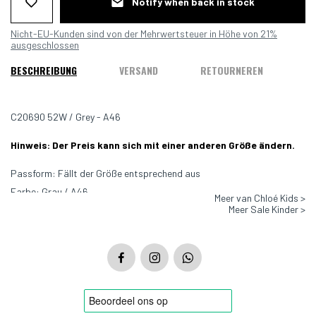
Notify when back in stock
Nicht-EU-Kunden sind von der Mehrwertsteuer in Höhe von 21%
ausgeschlossen
BESCHREIBUNG
VERSAND
RETOURNEREN
C20690 52W / Grey - A46
Hinweis: Der Preis kann sich mit einer anderen Größe ändern.
Passform: Fällt der Größe entsprechend aus
Farbe: Grau / A46
Meer van Chloé Kids >
Meer Sale Kinder >
Material: 90 % Baumwolle, 10 % Lammwolle