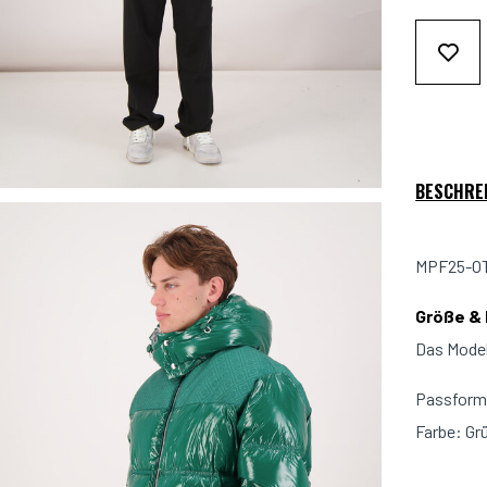
BESCHRE
MPF25-OT-
Größe &
Das Model
Passform:
Farbe: Gr
Material: