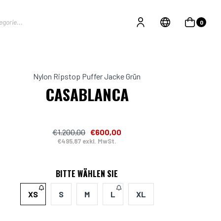
0
Nylon Ripstop Puffer Jacke Grün
CASABLANCA
€1.200,00
€600,00
€495,87 exkl. MwSt.
BITTE WÄHLEN SIE
XS
S
M
L
XL