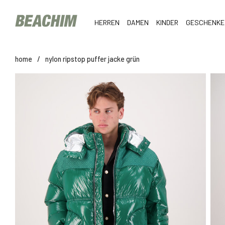
HERREN
DAMEN
KINDER
GESCHENKE
home
/
nylon ripstop puffer jacke grün