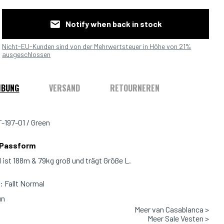
Notify when back in stock
Nicht-EU-Kunden sind von der Mehrwertsteuer in Höhe von 21%
ausgeschlossen
IBUNG
VERSAND
RETOURNEREN
197-01 / Green
 Passform
 ist 188m & 79kg groß und trägt Größe L.
 Fallt Normal
ün
Meer van Casablanca >
 100% Polyamide
Meer Sale Vesten >