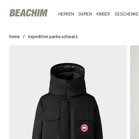
HERREN
DAMEN
KINDER
GESCHENKE
home
/
expedition parka schwarz