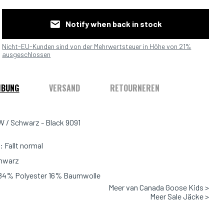
Notify when back in stock
Nicht-EU-Kunden sind von der Mehrwertsteuer in Höhe von 21%
ausgeschlossen
IBUNG
VERSAND
RETOURNEREN
 / Schwarz - Black 9091
 Fallt normal
chwarz
 84% Polyester 16% Baumwolle
Meer van Canada Goose Kids >
Meer Sale Jäcke >