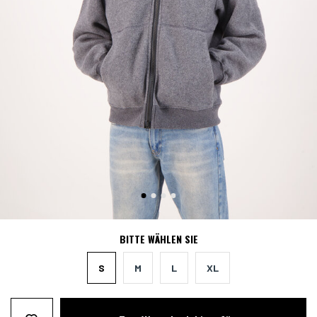
BITTE WÄHLEN SIE
S
M
L
XL