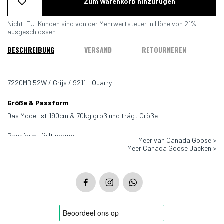
Zum Warenkorb hinzufügen
Nicht-EU-Kunden sind von der Mehrwertsteuer in Höhe von 21%
ausgeschlossen
BESCHREIBUNG
VERSAND
RETOURNEREN
7220MB 52W / Grijs / 9211 - Quarry
Größe & Passform
Das Model ist 190cm & 70kg groß und trägt Größe L.
Passform: fällt normal
Meer van Canada Goose >
Meer Canada Goose Jacken >
Farbe: Grau - 9211
Material: 62 % Wolle, 17 % Lyocell, 13 % Polyester (Elastomultieste)