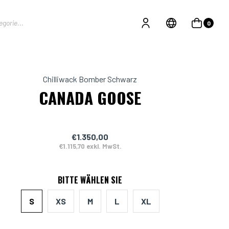
0
Chilliwack Bomber Schwarz
CANADA GOOSE
€1.350,00
€1.115,70 exkl. MwSt.
BITTE WÄHLEN SIE
S
XS
M
L
XL