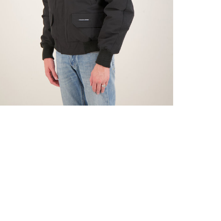
Diese Jac
Leistungsi
Temperatu
Pasform:
Farbe: Sc
Materiale