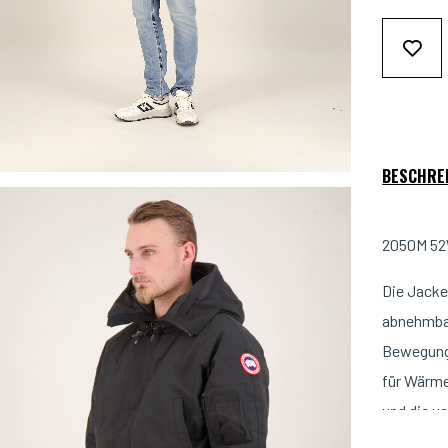
BESCHRE
2050M 52
Die Jacke
abnehmbar
Bewegungs
für Wärme
und die v