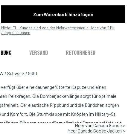
Zum Warenkorb hinzufügen
Nicht-EU-Kunden sind von der Mehrwertsteuer in Höhe von 21%
ausgeschlossen
IBUNG
VERSAND
RETOURNEREN
W / Schwarz / 9061
 verfügt über eine daunengefütterte Kapuze und einen
en Pelzkragen. Die Bomberjackenlänge sorgt für optimale
freiheit. Der elastische Rippbund und die Bündchen sorgen
 und Komfort. Die Sturmklappe mit Knöpfen im Military-Stil
erstärkten Ellbogen sorgen für zusätzliche Strapazierfähigkeit.
Meer van Canada Goose >
Meer Canada Goose Jacken >