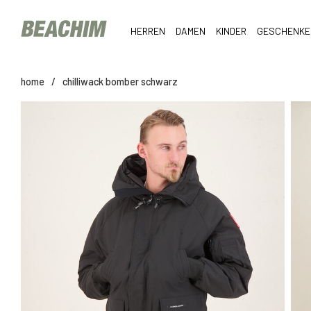
HERREN
DAMEN
KINDER
GESCHENKE
home
/
chilliwack bomber schwarz