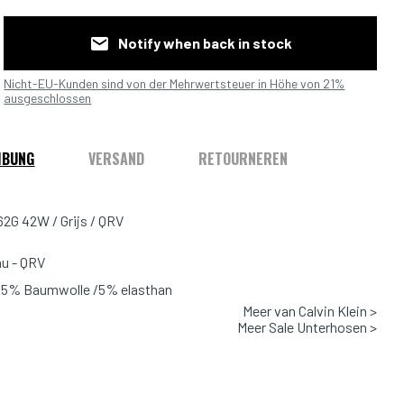
Notify when back in stock
Nicht-EU-Kunden sind von der Mehrwertsteuer in Höhe von 21%
ausgeschlossen
IBUNG
VERSAND
RETOURNEREN
G 42W / Grijs / QRV
au - QRV
:95% Baumwolle /5% elasthan
Meer van Calvin Klein >
Meer Sale Unterhosen >