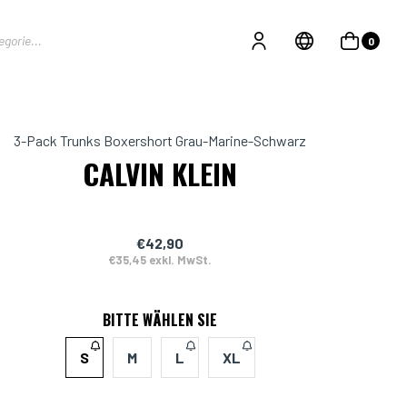
0
3-Pack Trunks Boxershort Grau-Marine-Schwarz
CALVIN KLEIN
€42,90
€35,45 exkl. MwSt.
BITTE WÄHLEN SIE
S
M
L
XL