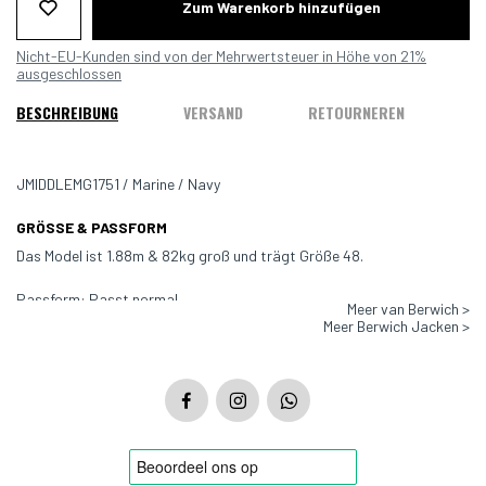
Zum Warenkorb hinzufügen
Nicht-EU-Kunden sind von der Mehrwertsteuer in Höhe von 21%
ausgeschlossen
BESCHREIBUNG
VERSAND
RETOURNEREN
JMIDDLEMG1751 / Marine / Navy
GRÖSSE & PASSFORM
Das Model ist 1.88m & 82kg groß und trägt Größe 48.
Passform: Passt normal
Meer van Berwich >
Meer Berwich Jacken >
Farbe: Marine
Material: 85% Polyamide, 15% Elastane