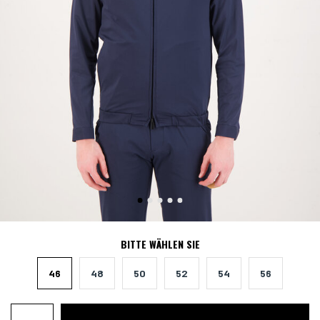
BITTE WÄHLEN SIE
46
48
50
52
54
56