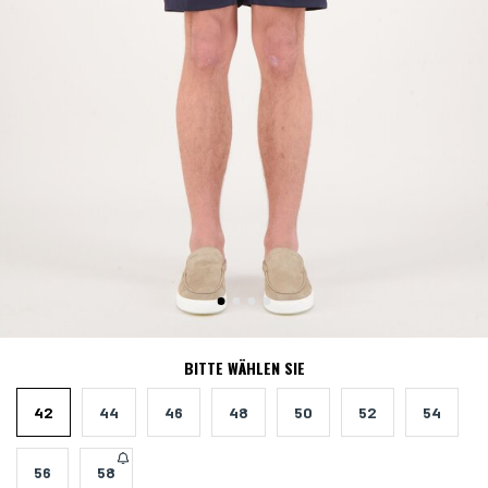
BITTE WÄHLEN SIE
42
44
46
48
50
52
54
56
58