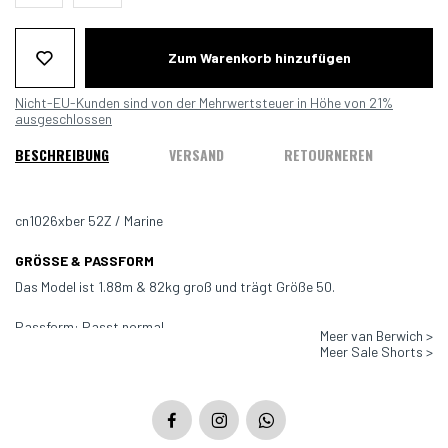
Zum Warenkorb hinzufügen
Nicht-EU-Kunden sind von der Mehrwertsteuer in Höhe von 21%
ausgeschlossen
BESCHREIBUNG
VERSAND
RETOURNEREN
cn1026xber 52Z / Marine
GRÖSSE & PASSFORM
Das Model ist 1.88m & 82kg groß und trägt Größe 50.
Passform: Passt normal
Meer van Berwich >
Meer Sale Shorts >
Farbe: Marine
Material: 52% Coton, 40% Polyamid, 8% Elastan