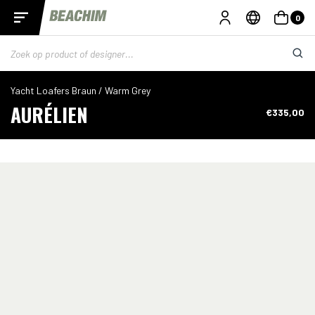
0
Yacht Loafers Braun / Warm Grey
AURÉLIEN
€335,00