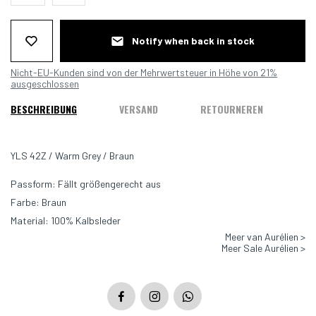
Notify when back in stock
Nicht-EU-Kunden sind von der Mehrwertsteuer in Höhe von 21%
ausgeschlossen
BESCHREIBUNG
VERSAND
RETOURNEREN
YLS 42Z / Warm Grey / Braun
Passform: Fällt größengerecht aus
Farbe: Braun
Material: 100% Kalbsleder
Meer van Aurélien >
Meer Sale Aurélien >
Aurélien-Schuhe fallen größengetreu aus. Bitte nehmen Sie Ihre
normale Größe. Nur in ganzen Größen erhältlich, nehmen Sie die
nächstgelegene ganze Größe, wenn Sie eine halbe Größe nehmen.