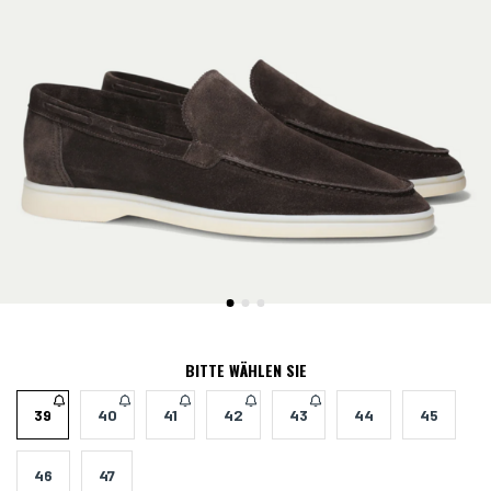
BITTE WÄHLEN SIE
39
40
41
42
43
44
45
46
47