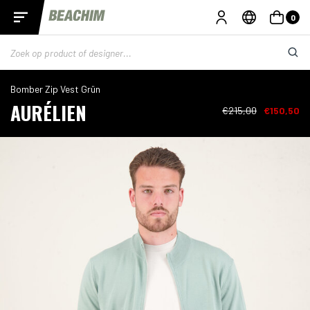
0
Bomber Zip Vest Grün
AURÉLIEN
€215,00
€150,50