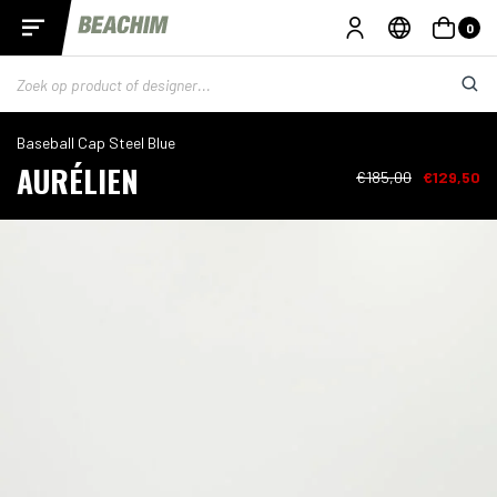
0
Baseball Cap Steel Blue
AURÉLIEN
€185,00
€129,50