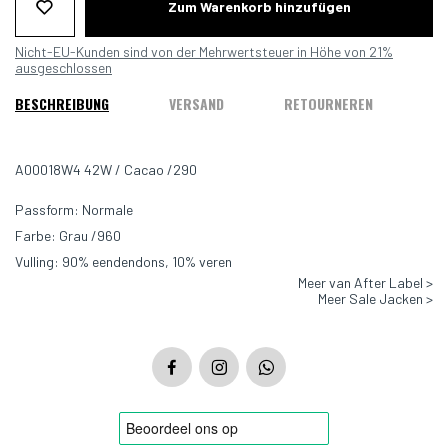
Zum Warenkorb hinzufügen
Nicht-EU-Kunden sind von der Mehrwertsteuer in Höhe von 21%
ausgeschlossen
BESCHREIBUNG
VERSAND
RETOURNEREN
A00018W4 42W / Cacao /290
Passform: Normale
Farbe: Grau /960
Vulling: 90% eendendons, 10% veren
Meer van After Label >
Meer Sale Jacken >