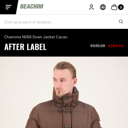
0
Chamonix N066 Down Jacket Cacao
AFTER LABEL
€539,00
€269,50