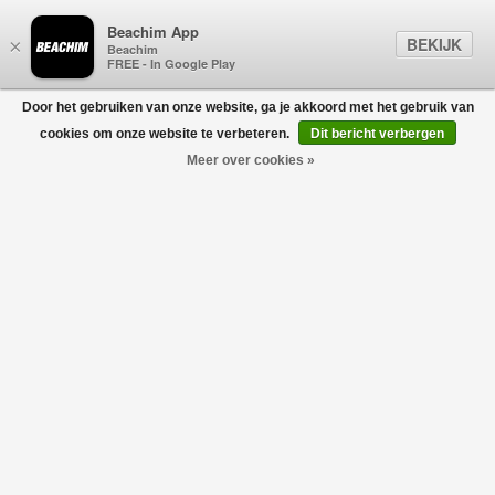
Beachim App
BEKIJK
×
Beachim
FREE - In Google Play
Door het gebruiken van onze website, ga je akkoord met het gebruik van
0
cookies om onze website te verbeteren.
Dit bericht verbergen
Meer over cookies »
ESPADRILLES
Filters
home
/
dames
/
schoenen
/
espadrilles
Geen producten gevonden!
ESPADRILLES